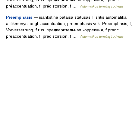
préaccentuation, f; prédistorsion, f …
Automatikos terminų žodynas
Preemphasis
— išankstinė pataisa statusas T sritis automatika
atitikmenys: angl. accentuation; preemphasis vok. Preemphasis, f;
Vorverzerrung, f rus. предварительная коррекция, f pranc.
préaccentuation, f; prédistorsion, f …
Automatikos terminų žodynas