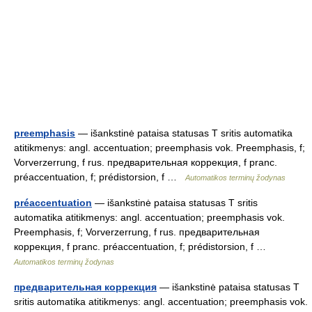
preemphasis
— išankstinė pataisa statusas T sritis automatika
atitikmenys: angl. accentuation; preemphasis vok. Preemphasis, f;
Vorverzerrung, f rus. предварительная коррекция, f pranc.
préaccentuation, f; prédistorsion, f …
Automatikos terminų žodynas
préaccentuation
— išankstinė pataisa statusas T sritis
automatika atitikmenys: angl. accentuation; preemphasis vok.
Preemphasis, f; Vorverzerrung, f rus. предварительная
коррекция, f pranc. préaccentuation, f; prédistorsion, f …
Automatikos terminų žodynas
предварительная коррекция
— išankstinė pataisa statusas T
sritis automatika atitikmenys: angl. accentuation; preemphasis vok.