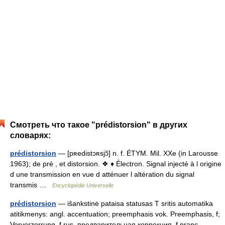
Смотреть что такое "prédistorsion" в других
словарях:
prédistorsion
— [pʀedistɔʀsjɔ̃] n. f. ÉTYM. Mil. XXe (in Larousse
1963); de pré , et distorsion. ❖ ♦ Électron. Signal injecté à l origine
d une transmission en vue d atténuer l altération du signal
transmis …
Encyclopédie Universelle
prédistorsion
— išankstinė pataisa statusas T sritis automatika
atitikmenys: angl. accentuation; preemphasis vok. Preemphasis, f;
Vorverzerrung, f rus. предварительная коррекция, f pranc.