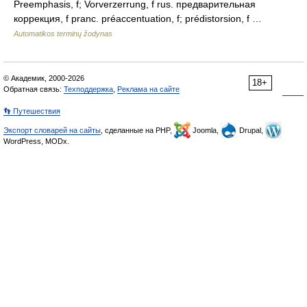
Preemphasis, f; Vorverzerrung, f rus. предварительная
коррекция, f pranc. préaccentuation, f; prédistorsion, f …
Automatikos terminų žodynas
© Академик, 2000-2026
18+
Обратная связь:
Техподдержка
,
Реклама на сайте
👣 Путешествия
Экспорт словарей на сайты
, сделанные на PHP,
Joomla,
Drupal,
WordPress, MODx.